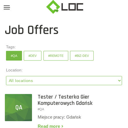
Job Offers
Tags:
#QA
#DEV
#REMOTE
#BIZ-DEV
Location:
Tester / Testerka Gier
Komputerowych Gdańsk
QA
#QA
Miejsce pracy: Gdańsk
Read more