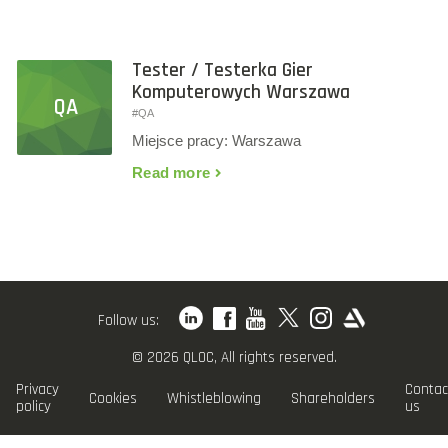
Tester / Testerka Gier
Komputerowych Warszawa
QA
#QA
Miejsce pracy: Warszawa
Read more
Follow us:
© 2026 QLOC, All rights reserved.
Privacy
Contac
Cookies
Whistleblowing
Shareholders
policy
us