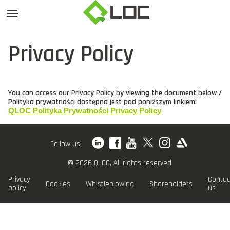
Privacy Policy
You can access our Privacy Policy by viewing the document below /
Polityka prywatności dostępna jest pod poniższym linkiem:
QLOC Polityka Prywatności Privacy Policy
Follow us:
© 2026 QLOC, All rights reserved.
Privacy
Contac
Cookies
Whistleblowing
Shareholders
policy
us