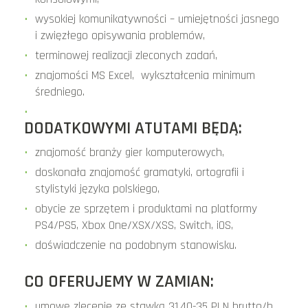
wysokiej komunikatywności – umiejętności jasnego
i zwięzłego opisywania problemów,
terminowej realizacji zleconych zadań,
znajomości MS Excel, wykształcenia minimum
średniego.
DODATKOWYMI ATUTAMI BĘDĄ:
znajomość branży gier komputerowych,
doskonała znajomość gramatyki, ortografii i
stylistyki języka polskiego,
obycie ze sprzętem i produktami na platformy
PS4/PS5, Xbox One/XSX/XSS, Switch, iOS,
doświadczenie na podobnym stanowisku.
CO OFERUJEMY W ZAMIAN:
umowę zlecenie ze stawką 31,40-35 PLN brutto/h,