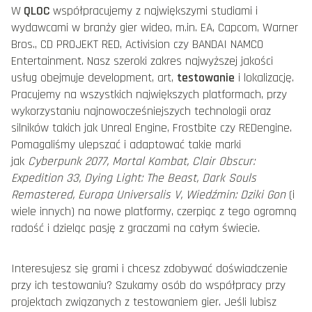
W
QLOC
współpracujemy z największymi studiami i
wydawcami w branży gier wideo, m.in. EA, Capcom, Warner
Bros., CD PROJEKT RED, Activision czy BANDAI NAMCO
Entertainment. Nasz szeroki zakres najwyższej jakości
usług obejmuje development, art,
testowanie
i lokalizację.
Pracujemy na wszystkich największych platformach, przy
wykorzystaniu najnowocześniejszych technologii oraz
silników takich jak Unreal Engine, Frostbite czy REDengine.
Pomagaliśmy ulepszać i adaptować takie marki
jak
Cyberpunk 2077, Mortal Kombat, Clair Obscur:
Expedition 33, Dying Light: The Beast, Dark Souls
Remastered, Europa Universalis V, Wiedźmin: Dziki Gon
(i
wiele innych) na nowe platformy, czerpiąc z tego ogromną
radość i dzieląc pasję z graczami na całym świecie.
Interesujesz się grami i chcesz zdobywać doświadczenie
przy ich testowaniu? Szukamy osób do współpracy przy
projektach związanych z testowaniem gier. Jeśli lubisz